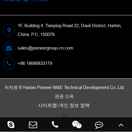
1F, Building 4, Tianping Road 22, Daoli District, Harbin,
China. P.C.:150078
sales@pioneergroup-cn.com
+86 18686833179
저작권 ©
Harbin Pioneer M&E Technical Development Co.,Ltd.
판권 소유.
사이트맵
개인 정보 정책