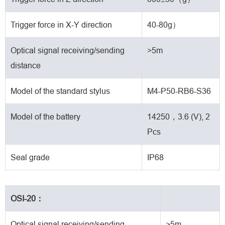
Trigger force in X-Y direction
40-80g）
Optical signal receiving/sending
>5m
distance
Model of the standard stylus
M4-P50-RB6-S36
Model of the battery
14250，3.6 (V), 2
Pcs
Seal grade
IP68
OSI-20：
Optical signal receiving/sending
>5m